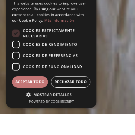
This website uses cookies to improve user
experience. By using our website you
consent to all cookies in accordance with
our Cookie Policy.
Más información
COOKIES ESTRICTAMENTE
NECESARIAS
COOKIES DE RENDIMIENTO
COOKIES DE PREFERENCIAS
COOKIES DE FUNCIONALIDAD
ACEPTAR TODO
RECHAZAR TODO
MOSTRAR DETALLES
POWERED BY COOKIESCRIPT
Fechas
Entrada
del